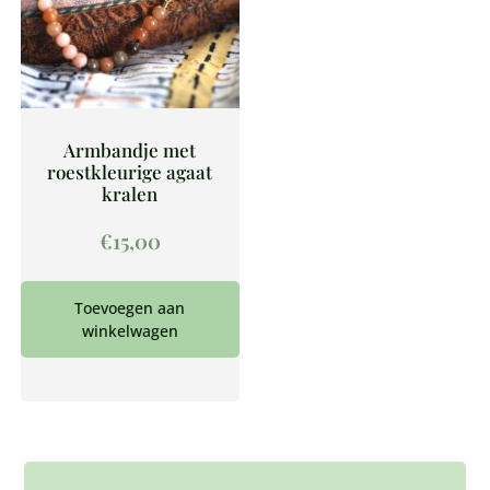
Armbandje met
roestkleurige agaat
kralen
€
15,00
Toevoegen aan
winkelwagen