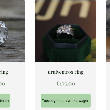
ring
druiventros ring
00
€
175,00
cteren
Toevoegen aan winkelwagen