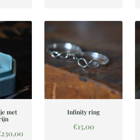
je met
Infinity ring
ijn
€
15,00
€
230,00