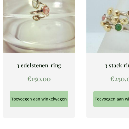
3 edelstenen-ring
3 stack r
€
150,00
€
250,
Toevoegen aan winkelwagen
Toevoegen aan w