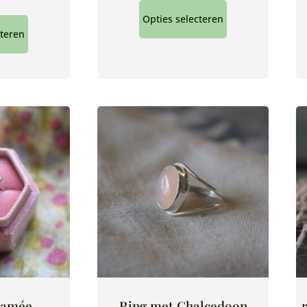
Opties selecteren
cteren
camée
Ring met Chalcedoon