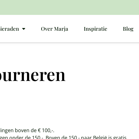
Sieraden
Over Marja
Inspiratie
Blog
ourneren
ingen boven de € 100,-.
gen onder de 150,-. Boven de 150,- naar België is gratis.