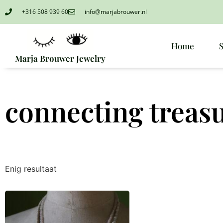
+316 508 939 60
info@marjabrouwer.nl
Home
Marja Brouwer Jewelry
connecting treas
Enig resultaat