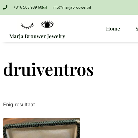
+316 508 939 60
info@marjabrouwer.nl
Home
Marja Brouwer Jewelry
druiventros
Enig resultaat