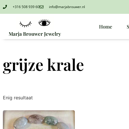
+316 508 939 60
info@marjabrouwer.nl
Home
Marja Brouwer Jewelry
grijze krale
Enig resultaat