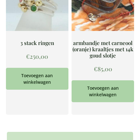
3 stack ringen
armbandje met carneool
(oranje) kraaltjes met 14k
goud slotje
€
250,00
€
85,00
Toevoegen aan
winkelwagen
Toevoegen aan
winkelwagen