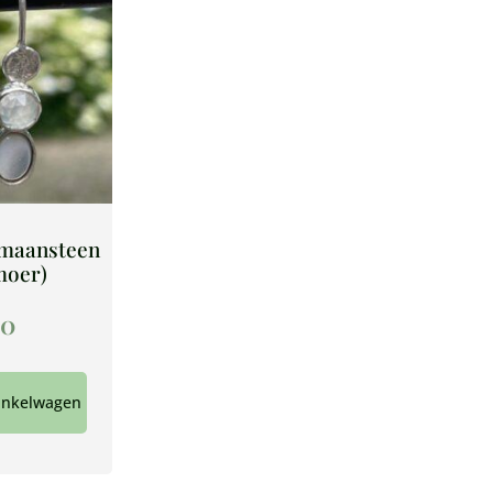
 maansteen
moer)
00
inkelwagen