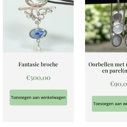
Fantasie broche
Oorbellen met
en parel(
€
500,00
€
90,
Toevoegen aan winkelwagen
Toevoegen aan w