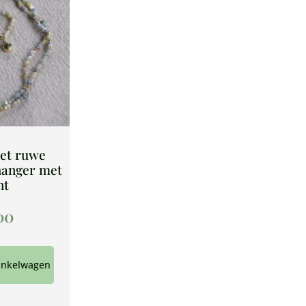
et ruwe
hanger met
nt
00
inkelwagen