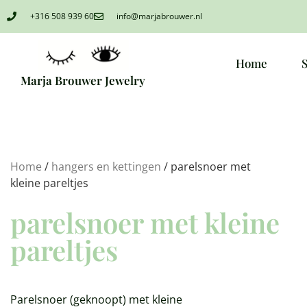
+316 508 939 60
info@marjabrouwer.nl
Home
Marja Brouwer Jewelry
Home
/
hangers en kettingen
/ parelsnoer met
kleine pareltjes
parelsnoer met kleine
pareltjes
Parelsnoer (geknoopt) met kleine