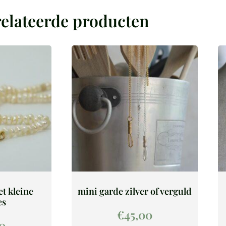
elateerde producten
t kleine
mini garde zilver of verguld
es
€
45,00
00