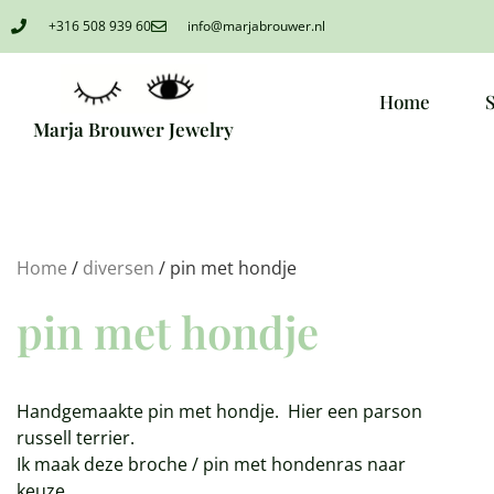
+316 508 939 60
info@marjabrouwer.nl
Home
Marja Brouwer Jewelry
Home
/
diversen
/ pin met hondje
pin met hondje
Handgemaakte pin met hondje. Hier een parson
russell terrier.
Ik maak deze broche / pin met hondenras naar
keuze.