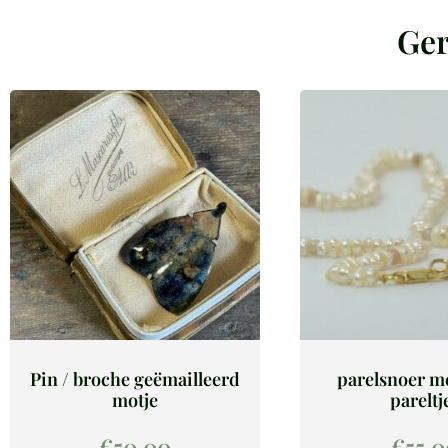
Ger
Pin / broche geëmailleerd
parelsnoer me
motje
pareltj
€
50,00
€
55,